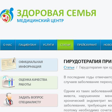
О НАС
ПАЦИЕНТАМ
УСЛУГИ
СТАТЬИ
ПРЕЙСКУРАНТ
НОВО
ГИРУДОТЕРАПИЯ ПР
ОФИЦИАЛЬНАЯ
ИНФОРМАЦИЯ
Статьи
/
Гирудотерапия при х
В последние годы отмечаетс
ОЦЕНКА КАЧЕСТВА
случаев заболевание перехо
РАБОТЫ
Одним из таких заболеваний
живота, нарушением менс
ЗАДАТЬ ВОПРОС
хронический эндометрит м
СПЕЦИАЛИСТУ
заболевание, требующее ко
поэтому необходимо сочет