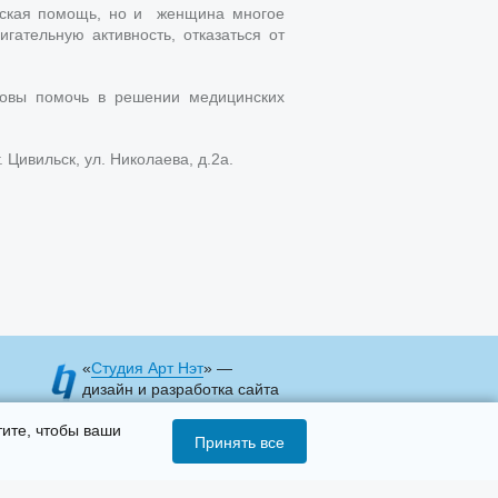
нская помощь, но и женщина многое
гательную активность, отказаться от
овы помочь в решении медицинских
Цивильск, ул. Николаева, д.2а.
«
Студия Арт Нэт
» —
дизайн и разработка сайта
тите, чтобы ваши
Принять все