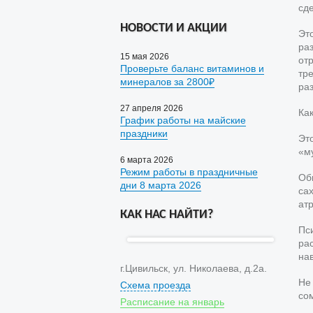
сд
НОВОСТИ И АКЦИИ
Эт
ра
15 мая 2026
от
Проверьте баланс витаминов и
тр
минералов за 2800₽
ра
27 апреля 2026
Ка
График работы на майские
праздники
Эт
«м
6 марта 2026
Режим работы в праздничные
Об
дни 8 марта 2026
са
ат
КАК НАС НАЙТИ?
Пс
ра
на
г.Цивильск, ул. Николаева, д.2а.
Не
Схема проезда
со
Расписание на январь