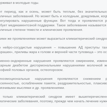
ерживал в молодые годы.
от период, как и осень, может быть теплым, без значительны
зличных заболеваний. Но может быть и холодным, дождливым, когд
регулировать нарушенные функции. Вот тогда и проявляются р
ебует медикаментозной поддержки. Такое заболевание называется
зличные степени тяжести и клинические проявления.
кими же проявлениями может выразиться климактерический синдр
о нейро-сосудистые нарушения – повышение АД приступы тахи
урашек», приливы жара к голове и верхней части туловища – это о
менно-эндокринные нарушения проявляются ожирением, измен
харным диабетом дисгормональными нарушениями молочной же
рофией половых органов, остеопорозом.
ихоэмоциональные нарушения проявляются снижением раб
ссеянностью, ослаблением памяти, раздражительностью, плаксив
вязчивыми мыслями и др. проявлениями.
 только климактерический синдром имеет вышеперечисле
матические заболевания, поэтому, прежде чем начать лечение нуж