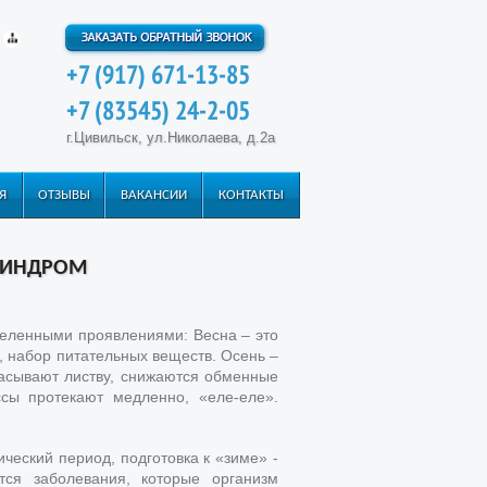
+7 (917) 671-13-85
+7 (83545) 24-2-05
г.Цивильск, ул.Николаева, д.2а
Я
ОТЗЫВЫ
ВАКАНСИИ
КОНТАКТЫ
СИНДРОМ
деленными проявлениями: Весна – это
е, набор питательных веществ. Осень –
брасывают листву, снижаются обменные
ы протекают медленно, «еле-еле».
ческий период, подготовка к «зиме» -
тся заболевания, которые организм