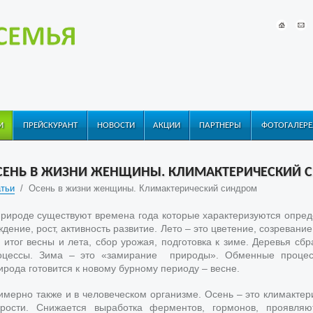
И
ПРЕЙСКУРАНТ
НОВОСТИ
АКЦИИ
ПАРТНЕРЫ
ФОТОГАЛЕРЕ
СЕНЬ В ЖИЗНИ ЖЕНЩИНЫ. КЛИМАКТЕРИЧЕСКИЙ 
тьи
/
Осень в жизни женщины. Климактерический синдром
природе существуют времена года которые характеризуются опре
дение, рост, активность развитие. Лето – это цветение, созревани
о итог весны и лета, сбор урожая, подготовка к зиме. Деревья с
оцессы. Зима – это «замирание природы». Обменные процесс
ирода готовится к новому бурному периоду – весне.
имерно также и в человеческом организме. Осень – это климактери
арости. Снижается выработка ферментов, гормонов, проявляю