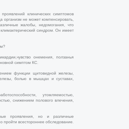
х проявлений клинических симптомов
а организм не может компенсировать,
азличные жалобы, недомогания, что
 климактерический синдром. Он имеет
ом?
кардии,чувство онемения, ползанья
сновной симптом КС.
ением функции щитовидной железы,
лезы, болью в мышцах и суставах,
отоспособности, утомляемостью,
остью, снижением полового влечения,
нные проявления, но и различные
но пройти всестороннее обследование.