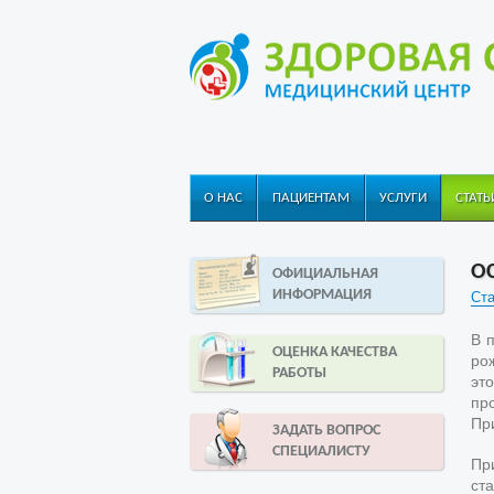
О НАС
ПАЦИЕНТАМ
УСЛУГИ
СТАТЬ
О
ОФИЦИАЛЬНАЯ
ИНФОРМАЦИЯ
Ста
В 
ОЦЕНКА КАЧЕСТВА
рож
РАБОТЫ
эт
пр
Пр
ЗАДАТЬ ВОПРОС
СПЕЦИАЛИСТУ
Пр
ст