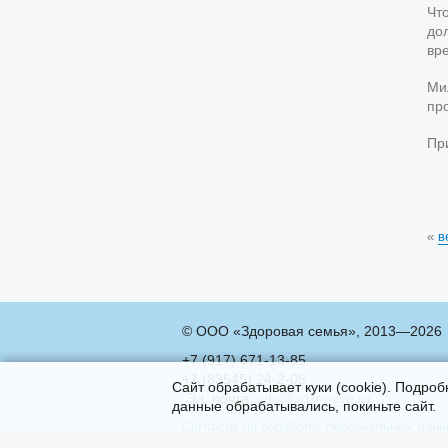
Чт
до
вр
Ми
пр
Пр
«
в
© ООО «Здоровая семья», 2013—2026
+7 (917) 671-13-85
+7 (83545) 24-2-05
Сайт обрабатывает куки (cookie). Подро
Эл. почта:
info@zdsemiya.ru
данные обрабатывались, покиньте сайт.
Согласие на обработку персональных дан