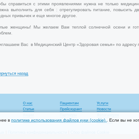
обы справиться с этими проявлениями нужна не только медици
лжна выполнить для себя : отрегулировать питание, повысить дви
едных привычек и еще многое другое.
лые женщины! Мы желаем Вам теплой солнечной осени и гот
облем.
иглашаем Вас в Медицинский Центр «Здоровая семья» по адресу г. 
ернуться назад
О нас
Пациентам
Услуги
Статьи
Прейскурант
Новости
Акции
Партнеры
Фотогалерея
бнее в
политике использования файлов куки (cookie).
. Если вы не хо
Отзывы
Вакансии
Контакты
ных
|
Политика конфиденциальности
|
Сбор файлов Cookie