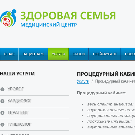
О НАС
ПАЦИЕНТАМ
УСЛУГИ
СТАТЬИ
ПРЕЙСКУРАНТ
НОВО
НАШИ УСЛУГИ
ПРОЦЕДУРНЫЙ КАБИН
Услуги
/
Процедурный кабине
УРОЛОГ
Процедурный кабинет:
КАРДИОЛОГ
весь спектр анализов;
внутримышечные инъе
ТЕРАПЕВТ
внутривенные инъекци
подкожные инъекции;
ГИНЕКОЛОГ
внутривенные вливани