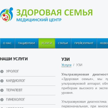
О НАС
ПАЦИЕНТАМ
УСЛУГИ
СТАТЬИ
ПРЕЙСКУРАНТ
НОВО
НАШИ УСЛУГИ
УЗИ
Услуги
/
УЗИ
УРОЛОГ
Ультразвуковая диагност
«Здоровая семья», мы п
КАРДИОЛОГ
ультразвуковой аппарат, о
приборам высокого и экспе
ТЕРАПЕВТ
уровня.
ГИНЕКОЛОГ
Ультразвуковая диагностик
первоначальная, при многи