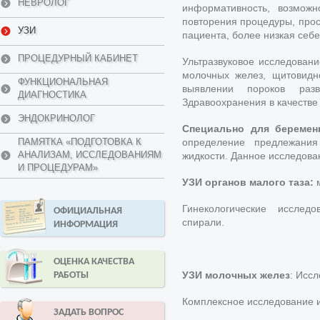
НЕВРОЛОГ
информативность, возможн
повторения процедуры, прос
УЗИ
пациента, более низкая себ
ПРОЦЕДУРНЫЙ КАБИНЕТ
Ультразвуковое исследован
молочных желез, щитовидно
ФУНКЦИОНАЛЬНАЯ
выявлении пороков разв
ДИАГНОСТИКА
Здравоохранения в качестве
ЭНДОКРИНОЛОГ
Специально для беремен
ПАМЯТКА «ПОДГОТОВКА К
определение предлежания
АНАЛИЗАМ, ИССЛЕДОВАНИЯМ
жидкости. Данное исследова
И ПРОЦЕДУРАМ»
УЗИ органов малого таза:
м
Гинекологические исследо
ОФИЦИАЛЬНАЯ
спирали.
ИНФОРМАЦИЯ
ОЦЕНКА КАЧЕСТВА
УЗИ молочных желез
: Исс
РАБОТЫ
Комплексное исследование и
ЗАДАТЬ ВОПРОС